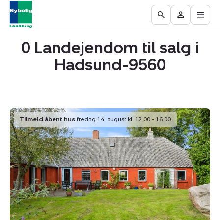
Åbn
Ejendomme
Find
Få
Go
Besøg
hove
til
mægler
vurderet
to
Mit
salg
din
0 Landejendom til salg i
the
område
ejendom
Search
Hadsund-9560
page
Landejendom:
Tilmeld åbent hus
fredag 14. august kl. 12.00 - 16.00
Fruerlundvej
55,
Øster
Hurup,
9560
Hadsund