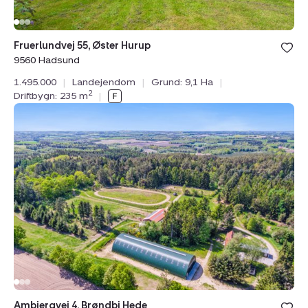
Fruerlundvej 55, Øster Hurup
9560 Hadsund
1.495.000
|
Landejendom
|
Grund: 9,1 Ha
|
2
Driftbygn: 235 m
|
Landejendom:
Ambjergvej
4,
Brøndbj
Hede,
9560
Hadsund
Ambjergvej 4, Brøndbj Hede