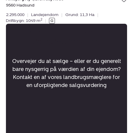
9560 Hadsund
2.295.000
|
Landejendom
|
Grund: 11,3 Ha
|
2
Driftbygn: 1049 m
|
Få en uforpligtende
salgsvurdering
Overvejer du at sælge – eller er du generelt
bare nysgerrig på værdien af din ejendom?
Kontakt en af vores landbrugsmæglere for
en uforpligtende salgsvurdering