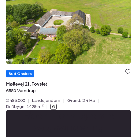
Fovslet,
6580
Vamdrup
Bud Ønskes
Møllevej 21, Fovslet
6580 Vamdrup
2.495.000
|
Landejendom
|
Grund: 2,4 Ha
|
2
Driftbygn: 1429 m
|
Få en uforpligtende
salgsvurdering