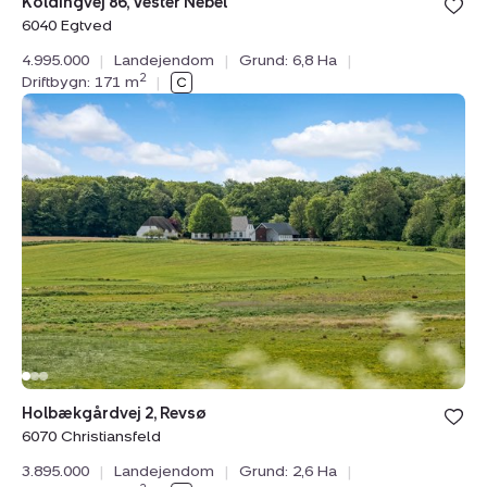
Koldingvej 86, Vester Nebel
6040 Egtved
4.995.000
|
Landejendom
|
Grund: 6,8 Ha
|
2
Driftbygn: 171 m
|
Landejendom:
Holbækgårdvej
2,
Revsø,
6070
Christiansfeld
Holbækgårdvej 2, Revsø
6070 Christiansfeld
3.895.000
|
Landejendom
|
Grund: 2,6 Ha
|