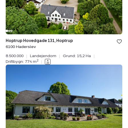
Haderslev
Hoptrup Hovedgade 131, Hoptrup
6100 Haderslev
8.500.000
|
Landejendom
|
Grund: 15,2 Ha
|
2
Driftbygn: 774 m
|
Landejendom:
Koldingvej
14,
6580
Vamdrup