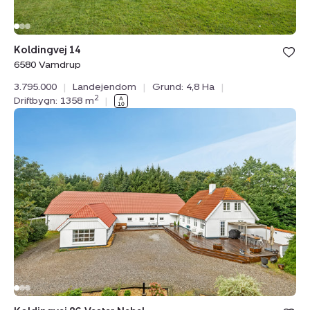
Koldingvej 14
6580 Vamdrup
3.795.000
|
Landejendom
|
Grund: 4,8 Ha
|
2
Driftbygn: 1358 m
|
Landejendom:
Koldingvej
86,
Vester
Nebel,
6040
Egtved