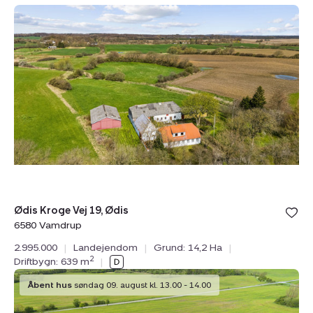
Landejendom:
Ødis
Kroge
Vej
19,
Ødis,
6580
Vamdrup
Ødis Kroge Vej 19, Ødis
6580 Vamdrup
2.995.000
|
Landejendom
|
Grund: 14,2 Ha
|
2
Driftbygn: 639 m
|
Landejendom:
Åbent hus
søndag 09. august kl. 13.00 - 14.00
Møllevej
21,