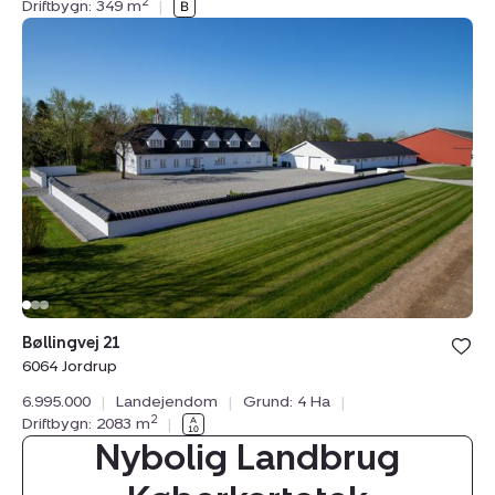
2
Driftbygn: 349 m
|
Landejendom:
Bøllingvej
21,
6064
Jordrup
Bøllingvej 21
6064 Jordrup
6.995.000
|
Landejendom
|
Grund: 4 Ha
|
2
Driftbygn: 2083 m
|
Nybolig Landbrug