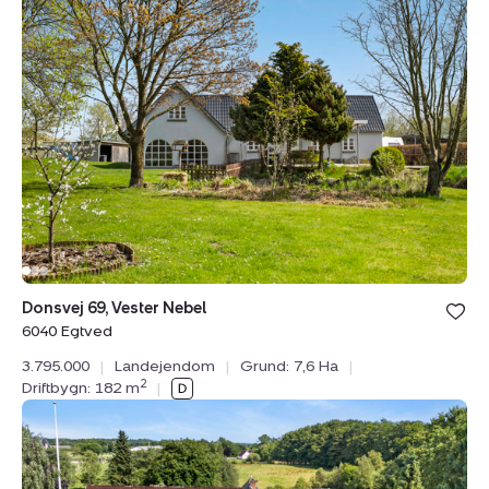
Landejendom:
Donsvej
69,
Vester
Nebel,
6040
Egtved
Donsvej 69, Vester Nebel
6040 Egtved
3.795.000
|
Landejendom
|
Grund: 7,6 Ha
|
2
Driftbygn: 182 m
|
Landejendom:
Baskærvej
7,