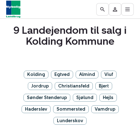
Åbn
Ejendomme
Find
Få
Go
Besøg
hove
til
mægler
vurderet
to
Mit
salg
din
9 Landejendom til salg i
the
område
ejendom
Search
Kolding Kommune
page
Kolding
Egtved
Almind
Viuf
Jordrup
Christiansfeld
Bjert
Sønder Stenderup
Sjølund
Hejls
Haderslev
Sommersted
Vamdrup
Lunderskov