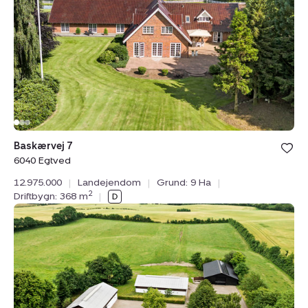
6040
Egtved
Baskærvej 7
6040 Egtved
12.975.000
|
Landejendom
|
Grund: 9 Ha
|
2
Driftbygn: 368 m
|
Landejendom:
Hoptrup
Hovedgade
131,
Hoptrup,
6100