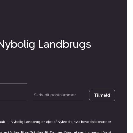
 Nybolig Landbrugs
Postnummer
Tilmeld
skab
–
Nybolig Landbrug er ejet af Nykredit, hvis hovedaktionær er
nder i Nykredit og Totalkredit. Det medfører et særligt ansvar for at