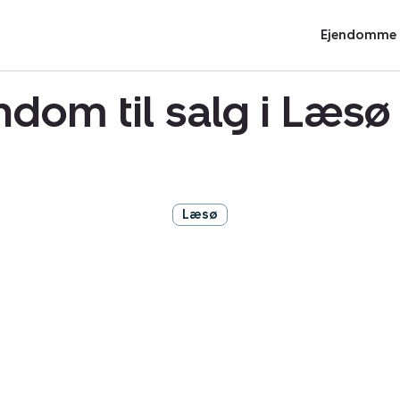
Ejendomme t
ndom til salg i Læ
Læsø