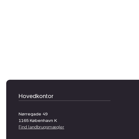
Hovedkontor
Nørregade 49
1165
København K
Find landbrugsmægler