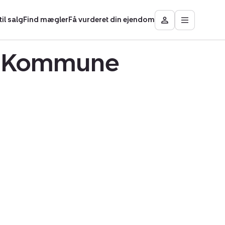
il salg
Find mægler
Få vurderet din ejendom
Åbn
Besøg
hovedmen
Mit
område
sø Kommune