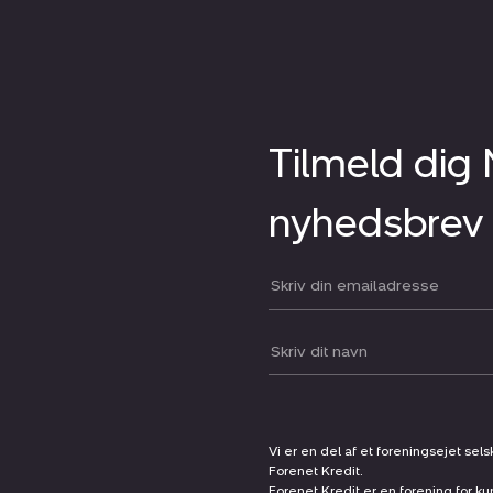
Tilmeld dig
nyhedsbrev
Din email:
Dit navn:
Vi er en del af et foreningsejet sel
Forenet Kredit.
Forenet Kredit er en forening for ku