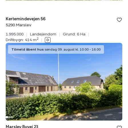
Kertemindevejen 56
5290 Marslev
1.995.000
|
Landejendom
|
Grund: 6 Ha
|
2
Driftbygn: 414 m
|
Landejendom:
Tilmeld åbent hus
søndag 09. august kl. 10.00 - 16.00
Marslev
Byvej
23,
5290
Marslev
Marslev Byvej 23