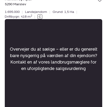
5290 Marslev
1.695.000
|
Landejendom
|
Grund: 1,5 Ha
|
2
Driftbygn: 418 m
|
Få en uforpligtende
salgsvurdering
Overvejer du at sælge – eller er du generelt
bare nysgerrig på værdien af din ejendom?
Kontakt en af vores landbrugsmæglere for
en uforpligtende salgsvurdering