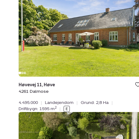
Høvevej
11,
Høve,
4261
Dalmose
Høvevej 11, Høve
4261 Dalmose
4.495.000
|
Landejendom
|
Grund: 2,8 Ha
|
2
Driftbygn: 1595 m
|
Landejendom:
Snesere
Torpvej
30,