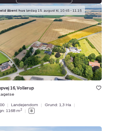
ejendom:
meld åbent hus
lørdag 15. august kl. 10.45 - 11.15
rupvej
rup,
lse
upvej 16, Vollerup
lagelse
000
|
Landejendom
|
Grund: 1,3 Ha
|
2
ygn: 1168 m
|
ejendom: