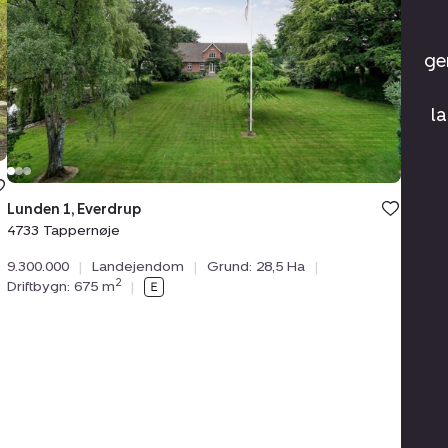
4733
Tappernøje
ge
l
Lunden 1, Everdrup
4733 Tappernøje
9.300.000
|
Landejendom
|
Grund: 28,5 Ha
|
2
Driftbygn: 675 m
|