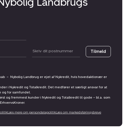
 Nybolig Landbrugs
Postnummer
Tilmeld
skab
–
Nybolig Landbrug er ejet af Nykredit, hvis hovedaktionær er
nder i Nykredit og Totalkredit. Det medfører et særligt ansvar for at
ne og for samfundet.
st og fremmest kunder i Nykredit og Totalkredit til gode – bl.a. som
ErhvervsKroner.
litik
Læs mere om persondatapolitik
Læs om markedsføringsbreve