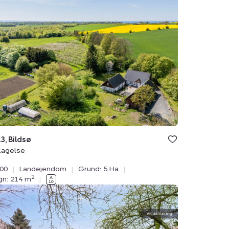
ø,
lse
3, Bildsø
lagelse
000
|
Landejendom
|
Grund: 5 Ha
|
2
ygn: 214 m
|
ejendom:
e
vej