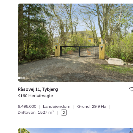
Landejendom:
Råsøvej
11,
Tybjerg,
4160
Herlufmagle
Råsøvej 11, Tybjerg
4160 Herlufmagle
9.495.000
|
Landejendom
|
Grund: 29,9 Ha
|
2
Driftbygn: 1527 m
|
Landejendom: