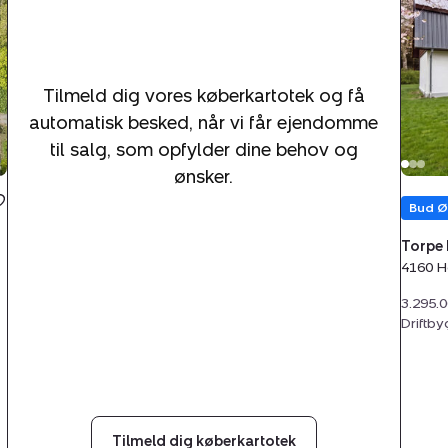
Torpe
4160
Herl
Tilmeld dig vores køberkartotek og få
automatisk besked, når vi får ejendomme
til salg, som opfylder dine behov og
ønsker.
Bud Ø
Torpe 
4160 H
3.295.
Driftb
Tilmeld dig køberkartotek