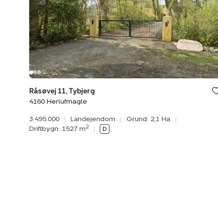
4160
Herlufmagle
Råsøvej 11, Tybjerg
4160 Herlufmagle
3.495.000
|
Landejendom
|
Grund: 2,1 Ha
|
2
Driftbygn: 1527 m
|