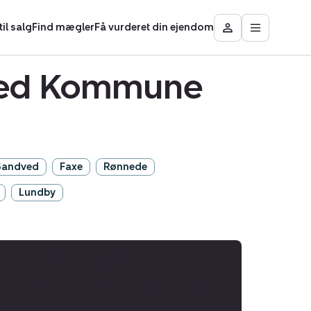
il salg
Find mægler
Få vurderet din ejendom
Åbn
Besøg
hovedmen
Mit
område
tved Kommune
Sandved
Faxe
Rønnede
Lundby
Få en uforpligtende
salgsvurdering