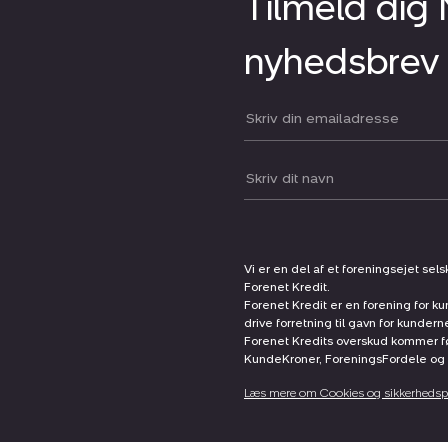
Tilmeld dig
nyhedsbrev
Din email:
Dit navn:
Vi er en del af et foreningsejet sel
Forenet Kredit.
Forenet Kredit er en forening for ku
drive forretning til gavn for kunder
Forenet Kredits overskud kommer før
KundeKroner, ForeningsFordele og 
Læs mere om Cookies og sikkerhedspo