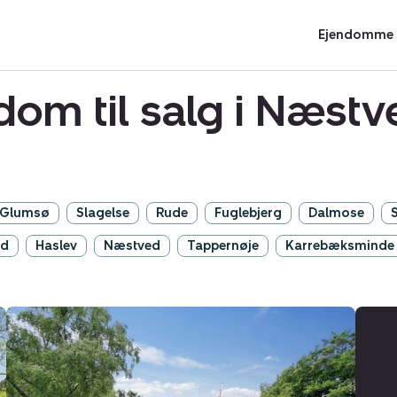
Ejendomme t
dom til salg i Næs
Glumsø
Slagelse
Rude
Fuglebjerg
Dalmose
rd
Haslev
Næstved
Tappernøje
Karrebæksminde
Landejendom:
Lunden
1,
Everdrup,