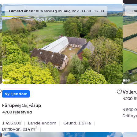
Landejendom:
Land
Tilmeld åbent hus
søndag 09. august kl. 11.30 - 12.00
Til
Fårupvej
Volle
15,
16,
Fårup,
Volle
4700
4200
Næstved
Slage
Voller
Ny Ejendom
4200 S
Fårupvej 15, Fårup
4.900.
4700 Næstved
Driftb
1.495.000
|
Landejendom
|
Grund: 1,6 Ha
|
2
Driftbygn: 814 m
|
Landejendom:
Land