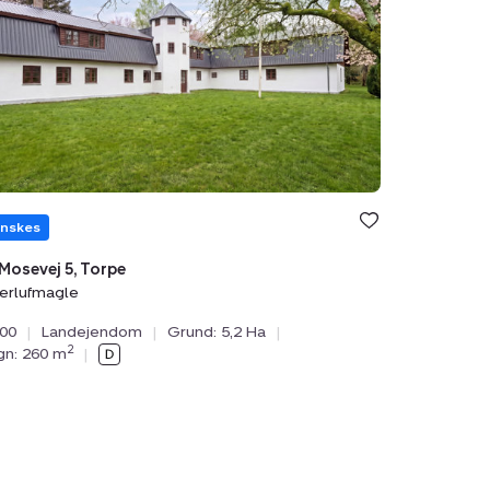
,
ufmagle
nskes
Mosevej 5, Torpe
erlufmagle
000
|
Landejendom
|
Grund: 5,2 Ha
|
2
ygn: 260 m
|