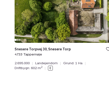
Snesere
Torp,
4733
Tappernøje
Snesere Torpvej 30, Snesere Torp
4733 Tappernøje
2.695.000
|
Landejendom
|
Grund: 1 Ha
|
2
Driftbygn: 602 m
|