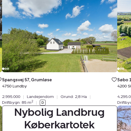
Spangsvej
Søbo
57,
13,
Grumløse,
Bilds
4750
4200
Lundby
Slage
Spangsvej 57, Grumløse
Søbo 1
4750 Lundby
4200 S
2.995.000
|
Landejendom
|
Grund: 2,8 Ha
|
4.295.
2
Driftbygn: 85 m
|
Driftb
Nybolig Landbrug
Land
Torp
Køberkartotek
Mose
5,