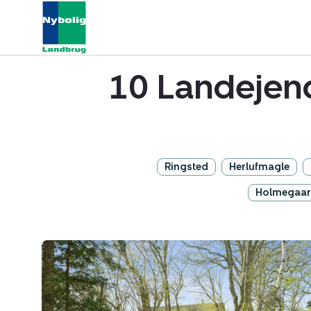
10 Landejen
Ringsted
Herlufmagle
Holmegaa
Landejendom:
Råsøvej
11,
Tybjerg,