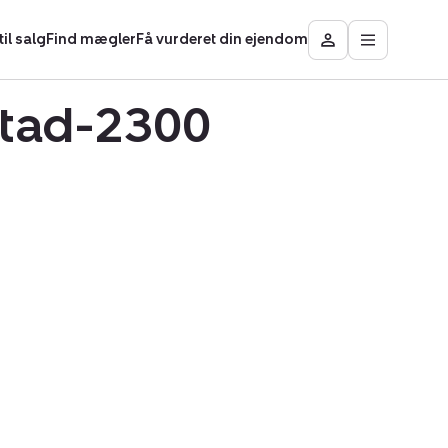
il salg
Find mægler
Få vurderet din ejendom
Åbn
Besøg
hovedmen
Mit
område
stad-2300