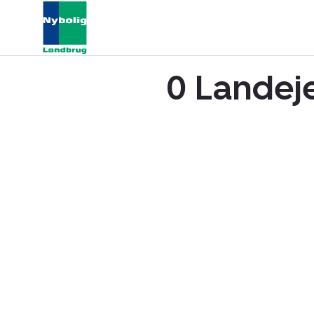
0 Landej