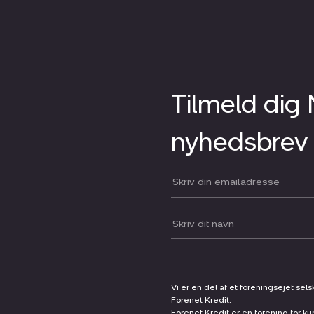
Tilmeld dig
nyhedsbrev
Din email:
Dit navn:
Vi er en del af et foreningsejet sel
Forenet Kredit.
Forenet Kredit er en forening for ku