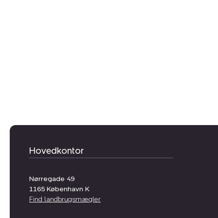
Hovedkontor
Nørregade 49
1165
København K
Find landbrugsmægler