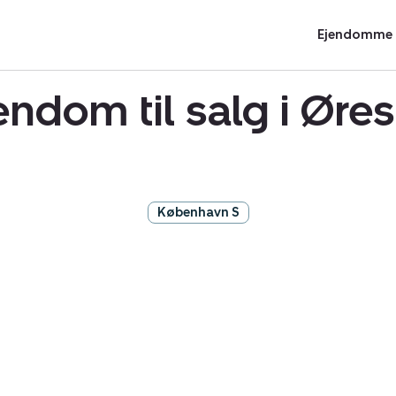
Ejendomme t
endom til salg i Øre
København S