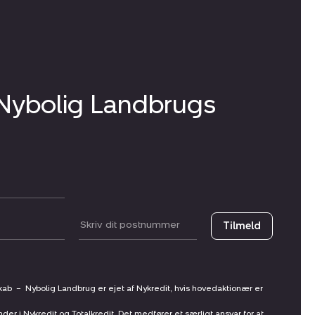
 Nybolig Landbrugs
Postnummer
Tilmeld
skab
–
Nybolig Landbrug er ejet af Nykredit, hvis hovedaktionær er
nder i Nykredit og Totalkredit. Det medfører et særligt ansvar for at