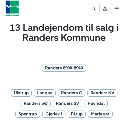
Åbn
Ejendomme
Find
Få
Go
Besøg
hove
til
mægler
vurderet
to
Mit
salg
din
13 Landejendom til salg i
the
område
ejendom
Search
Randers Kommune
page
Randers 8900-8940
Ulstrup
Langaa
Randers C
Randers NV
Randers SØ
Randers SV
Havndal
Spentrup
Gjerlev J
Fårup
Mariager