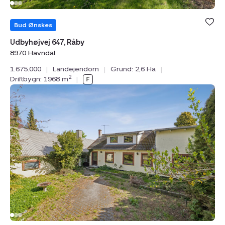
Bud Ønskes
Udbyhøjvej 647, Råby
8970 Havndal
1.675.000
|
Landejendom
|
Grund: 2,6 Ha
|
2
Driftbygn: 1968 m
|
Landejendom:
Podøjvej
17A,
Hvorslev,
8860
Ulstrup