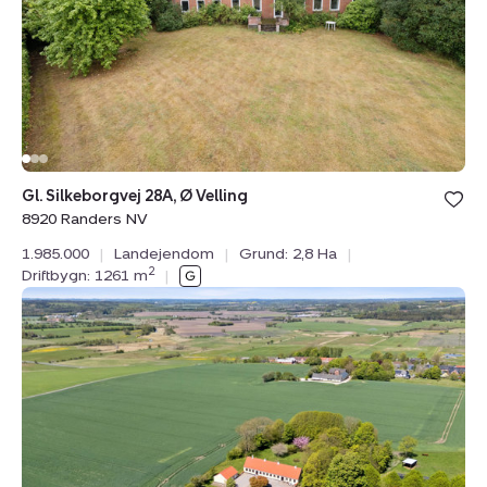
Velling,
8920
Randers
NV
Gl. Silkeborgvej 28A, Ø Velling
8920 Randers NV
1.985.000
|
Landejendom
|
Grund: 2,8 Ha
|
2
Driftbygn: 1261 m
|
Landejendom:
Pedersmindevej
22,
Kastbjerg,
8970
Havndal