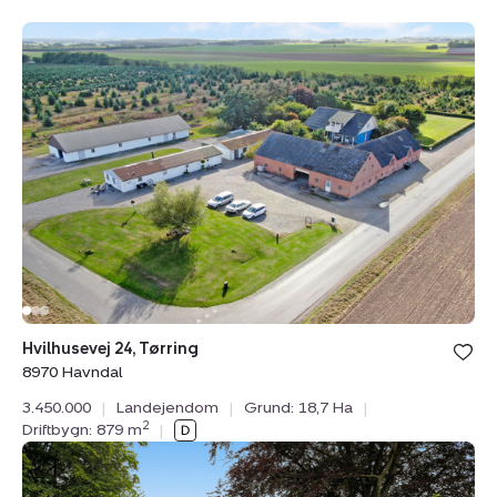
Landejendom:
Hvilhusevej
24,
Tørring,
8970
Havndal
Hvilhusevej 24, Tørring
8970 Havndal
3.450.000
|
Landejendom
|
Grund: 18,7 Ha
|
2
Driftbygn: 879 m
|
Landejendom:
Borup