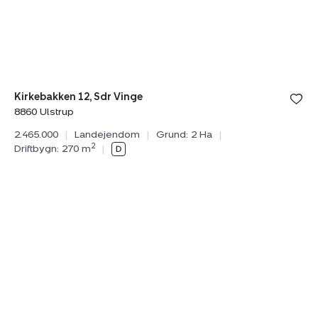
Vinge,
8860
Ulstrup
Kirkebakken 12, Sdr Vinge
8860 Ulstrup
2.465.000
|
Landejendom
|
Grund: 2 Ha
|
2
Driftbygn: 270 m
|
Landejendom:
Vindingholmvej
15,
Kousted,
8920
Randers
NV