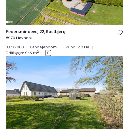
Pedersmindevej 22, Kastbjerg
8970 Havndal
3.095.000
|
Landejendom
|
Grund: 2,8 Ha
|
2
Driftbygn: 944 m
|
Landejendom:
Udbyhøjvej
647,
Råby,
8970
Havndal