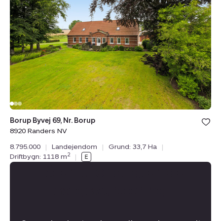
Byvej
69,
Nr.
Borup,
8920
Randers
NV
Borup Byvej 69, Nr. Borup
8920 Randers NV
8.795.000
|
Landejendom
|
Grund: 33,7 Ha
|
2
Driftbygn: 1118 m
|
Få en uforpligtende
salgsvurdering