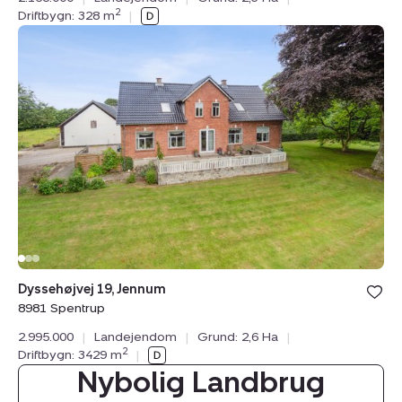
2
Driftbygn: 328 m
|
Landejendom:
Dyssehøjvej
19,
Jennum,
8981
Spentrup
Dyssehøjvej 19, Jennum
8981 Spentrup
2.995.000
|
Landejendom
|
Grund: 2,6 Ha
|
2
Driftbygn: 3429 m
|
Nybolig Landbrug