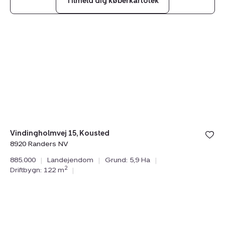
Tilmeld dig køberkartotek
Landejendom:
Vindingholmvej
15,
Kousted,
8920
Randers
NV
Vindingholmvej 15, Kousted
8920 Randers NV
885.000
|
Landejendom
|
Grund: 5,9 Ha
|
2
Driftbygn: 122 m
|
Landejendom:
Kirkebakken
12,
Sdr