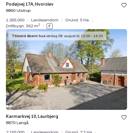
Podøjvej 17A, Hvorslev
8860 Ulstrup
1.265.000
|
Landejendom
|
Grund: 5 Ha
|
2
Driftbygn: 362 m
|
Landejendom:
Tilmeld åbent hus
lørdag 08. august kl. 10.00 - 16.00
Karmarkvej
10,
Laurbjerg,
8870
Langå
Karmarkvej 10, Laurbjerg
8870 Langå
2.165.000
|
Landejendom
|
Grund: 2,3 Ha
|