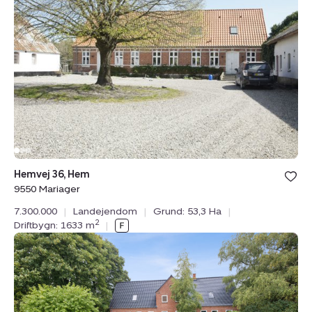
36,
Hem,
9550
Mariager
Hemvej 36, Hem
9550 Mariager
7.300.000
|
Landejendom
|
Grund: 53,3 Ha
|
2
Driftbygn: 1633 m
|
Landejendom:
Gl.
Silkeborgvej
28A,
Ø