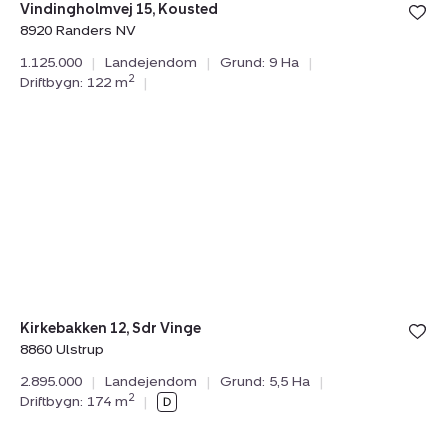
Vindingholmvej 15, Kousted
8920 Randers NV
1.125.000
|
Landejendom
|
Grund: 9 Ha
|
2
Driftbygn: 122 m
|
Landejendom:
Kirkebakken
12,
Sdr
Vinge,
8860
Ulstrup
Kirkebakken 12, Sdr Vinge
8860 Ulstrup
2.895.000
|
Landejendom
|
Grund: 5,5 Ha
|
2
Driftbygn: 174 m
|