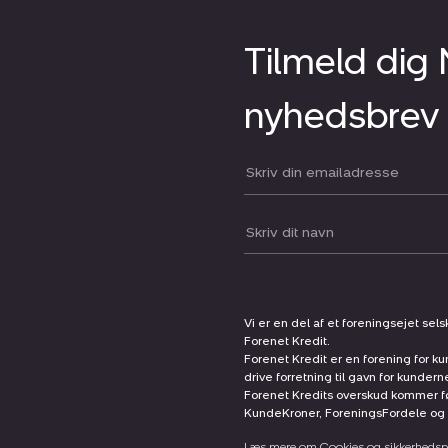
Tilmeld dig
nyhedsbrev
Din email:
Dit navn:
Vi er en del af et foreningsejet sel
Forenet Kredit.
Forenet Kredit er en forening for ku
drive forretning til gavn for kunder
Forenet Kredits overskud kommer før
KundeKroner, ForeningsFordele og 
Læs mere om Cookies og sikkerhedspo