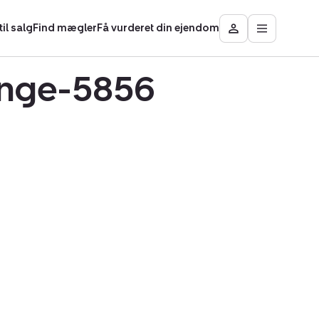
il salg
Find mægler
Få vurderet din ejendom
Åbn
Besøg
hovedmen
Mit
område
linge-5856