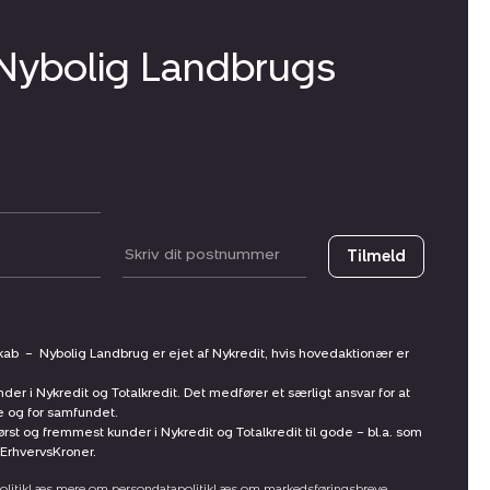
 Nybolig Landbrugs
Postnummer
Tilmeld
skab
–
Nybolig Landbrug er ejet af Nykredit, hvis hovedaktionær er
nder i Nykredit og Totalkredit. Det medfører et særligt ansvar for at
ne og for samfundet.
st og fremmest kunder i Nykredit og Totalkredit til gode – bl.a. som
ErhvervsKroner.
litik
Læs mere om persondatapolitik
Læs om markedsføringsbreve