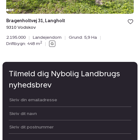
Bragenholtvej 31, Langholt
9310 Vodskov
2.195.000
|
Landejendom
|
Grund: 5,9 Ha
|
2
Driftbygn: 448 m
|
Tilmeld dig Nybolig Landbrugs
nyhedsbrev
Din email:
Dit navn:
Postnummer