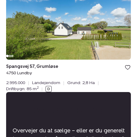
Grumløse,
4750
Lundby
Spangsvej 57, Grumløse
4750 Lundby
2.995.000
|
Landejendom
|
Grund: 2,8 Ha
|
2
Driftbygn: 85 m
|
Få en uforpligtende
salgsvurdering
Overvejer du at sælge – eller er du generelt