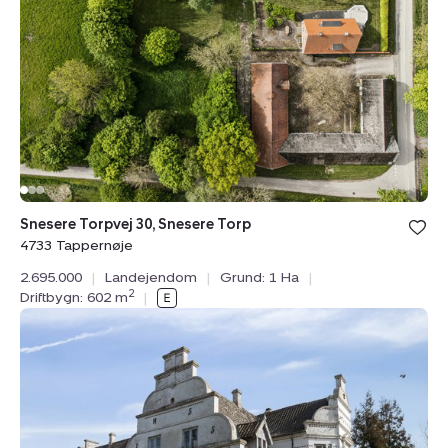
30,
Snesere
Torp,
4733
Tappernøje
Snesere Torpvej 30, Snesere Torp
4733 Tappernøje
2.695.000
|
Landejendom
|
Grund: 1 Ha
|
2
Driftbygn: 602 m
|
Landejendom:
Christinelundsvej
36,
4720
Præstø