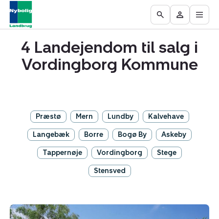
Åbn
Ejendomme
Find
Få
Go
Besøg
hove
til
mægler
vurderet
to
Mit
salg
din
4 Landejendom til salg i
the
område
ejendom
Search
Vordingborg Kommune
page
Præstø
Mern
Lundby
Kalvehave
Langebæk
Borre
Bogø By
Askeby
Tappernøje
Vordingborg
Stege
Stensved
Landejendom: