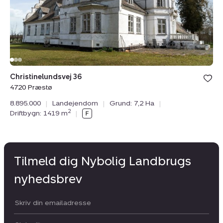
Christinelundsvej 36
4720 Præstø
8.895.000
|
Landejendom
|
Grund: 7,2 Ha
|
2
Driftbygn: 1419 m
|
Tilmeld dig Nybolig Landbrugs
nyhedsbrev
Din email: