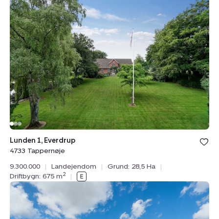
Lunden
1,
Everdrup,
4733
Tappernøje
Lunden 1, Everdrup
4733 Tappernøje
9.300.000
|
Landejendom
|
Grund: 28,5 Ha
|
2
Driftbygn: 675 m
|
Landejendom:
Spangsvej
57,