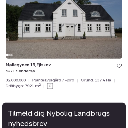
jord:
Møllegyden
19,
Ejlskov,
5471
Søndersø
Møllegyden 19, Ejlskov
5471 Søndersø
32.000.000
|
Planteavlsgård / -jord
|
Grund: 137,4 Ha
|
2
Driftbygn: 7921 m
|
Tilmeld dig Nybolig Landbrugs
nyhedsbrev