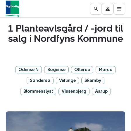
Åbn
Ejendomme
Find
Få
Go
Besøg
hove
til
mægler
vurderet
to
Mit
salg
din
1 Planteavlsgård / -jord til
the
område
ejendom
Search
salg i Nordfyns Kommune
page
Odense N
Bogense
Otterup
Morud
Søndersø
Veflinge
Skamby
Blommenslyst
Vissenbjerg
Aarup
Planteavlsgård
/
-