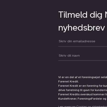
Tilmeld dig
nyhedsbrev
Din email:
Dit navn:
Vi er en del af et foreningsejet sel
Forenet Kredit.
Forenet Kredit er en forening for ku
drive forretning til gavn for kunder
Forenet Kredits overskud kommer før
KundeKroner, ForeningsFordele og 
Læs mere om Cookies og sikkerhedspo