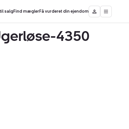
il salg
Find mægler
Få vurderet din ejendom
Åbn
Besøg
hovedmen
Mit
område
i Ugerløse-4350