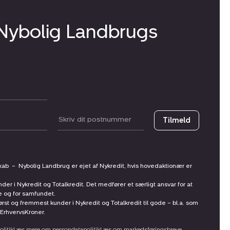
 Nybolig Landbrugs
Postnummer
Tilmeld
skab
–
Nybolig Landbrug er ejet af Nykredit, hvis hovedaktionær er
nder i Nykredit og Totalkredit. Det medfører et særligt ansvar for at
ne og for samfundet.
st og fremmest kunder i Nykredit og Totalkredit til gode – bl.a. som
ErhvervsKroner.
litik
Læs mere om persondatapolitik
Læs om markedsføringsbreve