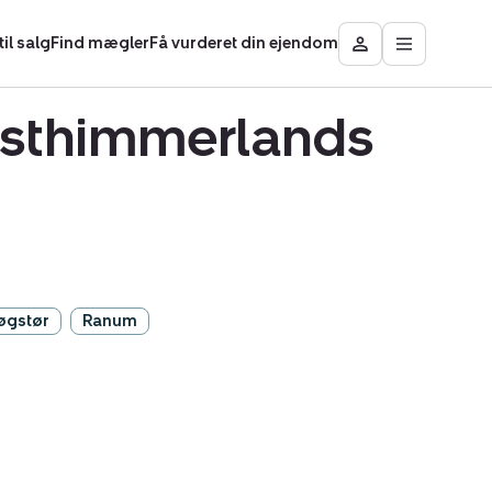
il salg
Find mægler
Få vurderet din ejendom
Åbn
Besøg
hovedmen
Mit
område
 Vesthimmerlands
øgstør
Ranum