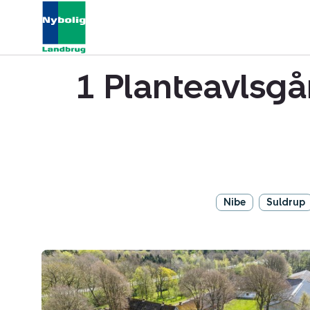
1 Planteavlsgår
Nibe
Suldrup
Planteavlsgård
/
-
jord: