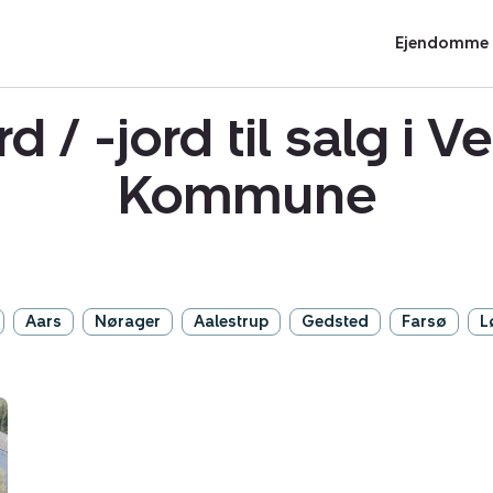
Ejendomme t
d / -jord til salg i
Kommune
Aars
Nørager
Aalestrup
Gedsted
Farsø
L