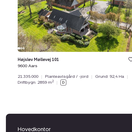
Højslev
Møllevej
101,
9600
Aars
Højslev Møllevej 101
9600 Aars
21.335.000
|
Planteavlsgård / -jord
|
Grund: 92,4 Ha
|
2
Driftbygn: 2859 m
|
Hovedkontor