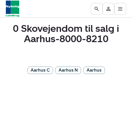
Åbn
Ejendomme
Find
Få
Go
Besøg
hove
til
mægler
vurderet
to
Mit
salg
din
0 Skovejendom til salg i
the
område
ejendom
Search
Aarhus-8000-8210
page
Aarhus C
Aarhus N
Aarhus