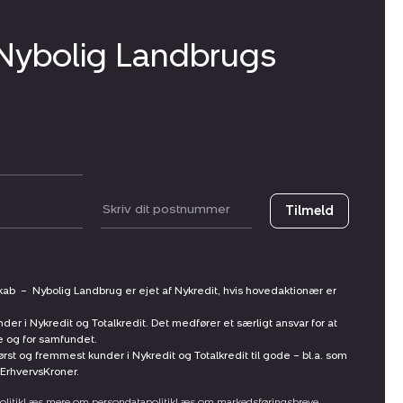
 Nybolig Landbrugs
Postnummer
Tilmeld
skab
–
Nybolig Landbrug er ejet af Nykredit, hvis hovedaktionær er
nder i Nykredit og Totalkredit. Det medfører et særligt ansvar for at
ne og for samfundet.
st og fremmest kunder i Nykredit og Totalkredit til gode – bl.a. som
ErhvervsKroner.
litik
Læs mere om persondatapolitik
Læs om markedsføringsbreve