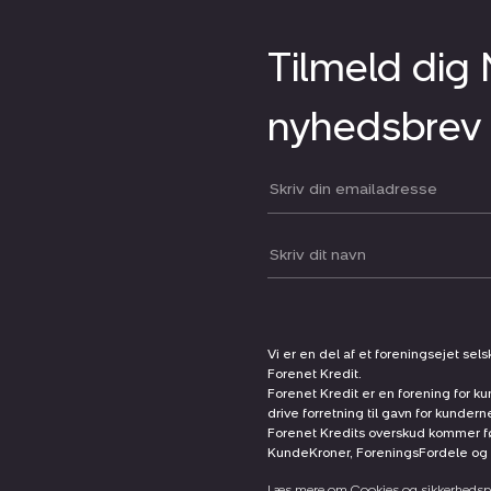
Tilmeld dig
nyhedsbrev
Din email:
Dit navn:
Vi er en del af et foreningsejet sel
Forenet Kredit.
Forenet Kredit er en forening for ku
drive forretning til gavn for kunder
Forenet Kredits overskud kommer før
KundeKroner, ForeningsFordele og 
Læs mere om Cookies og sikkerhedspo