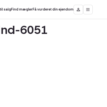
il salg
Find mægler
Få vurderet din ejendom
Åbn
Besøg
hovedmen
Mit
område
mind-6051