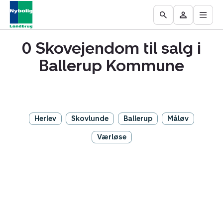
Åbn
Ejendomme
Find
Få
Go
Besøg
hove
til
mægler
vurderet
to
Mit
salg
din
0 Skovejendom til salg i
the
område
ejendom
Search
Ballerup Kommune
page
Herlev
Skovlunde
Ballerup
Måløv
Værløse