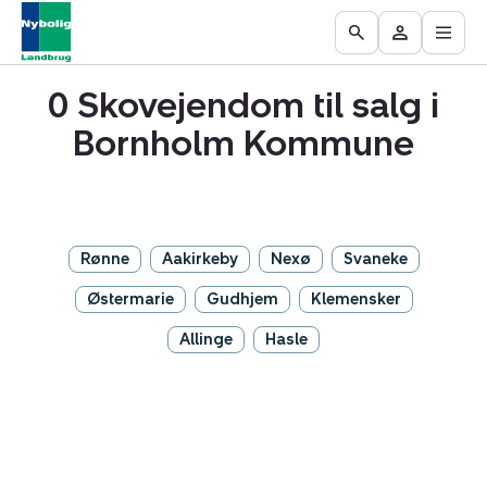
Åbn
Ejendomme
Find
Få
Go
Besøg
hove
til
mægler
vurderet
to
Mit
salg
din
0 Skovejendom til salg i
the
område
ejendom
Search
Bornholm Kommune
page
Rønne
Aakirkeby
Nexø
Svaneke
Østermarie
Gudhjem
Klemensker
Allinge
Hasle