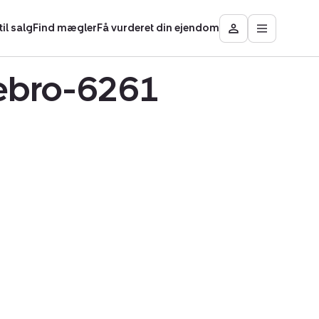
il salg
Find mægler
Få vurderet din ejendom
Åbn
Besøg
hovedmen
Mit
område
debro-6261