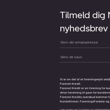
Tilmeld dig
nyhedsbrev
Din email:
Dit navn:
Vi er en del af et foreningsejet sel
Forenet Kredit.
Forenet Kredit er en forening for ku
drive forretning til gavn for kunder
Forenet Kredits overskud kommer før
KundeKroner, ForeningsFordele og 
Læs mere om Cookies og sikkerhedspo