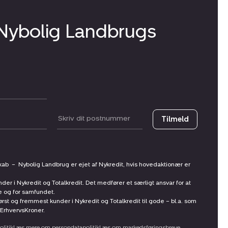
 Nybolig Landbrugs
Postnummer
Tilmeld
skab
–
Nybolig Landbrug er ejet af Nykredit, hvis hovedaktionær er
nder i Nykredit og Totalkredit. Det medfører et særligt ansvar for at
ne og for samfundet.
st og fremmest kunder i Nykredit og Totalkredit til gode – bl.a. som
ErhvervsKroner.
litik
Læs mere om persondatapolitik
Læs om markedsføringsbreve