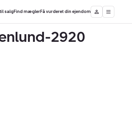
il salg
Find mægler
Få vurderet din ejendom
Åbn
Besøg
hovedmen
Mit
område
ttenlund-2920