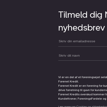
Tilmeld dig
nyhedsbrev
Din email:
Dit navn:
Vi er en del af et foreningsejet sel
Forenet Kredit.
Forenet Kredit er en forening for ku
drive forretning til gavn for kunder
Forenet Kredits overskud kommer før
KundeKroner, ForeningsFordele og 
Læs mere om Cookies og sikkerhedspo