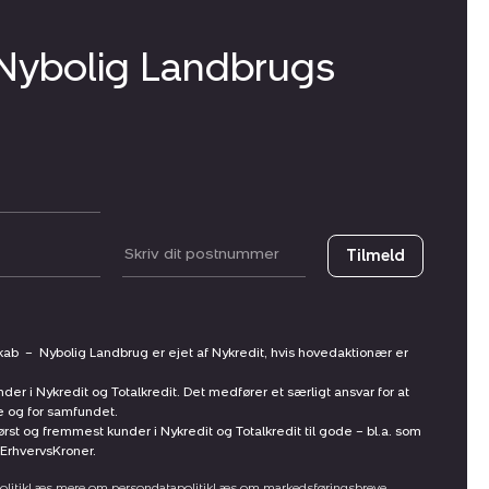
 Nybolig Landbrugs
Postnummer
Tilmeld
skab
–
Nybolig Landbrug er ejet af Nykredit, hvis hovedaktionær er
nder i Nykredit og Totalkredit. Det medfører et særligt ansvar for at
ne og for samfundet.
st og fremmest kunder i Nykredit og Totalkredit til gode – bl.a. som
ErhvervsKroner.
litik
Læs mere om persondatapolitik
Læs om markedsføringsbreve