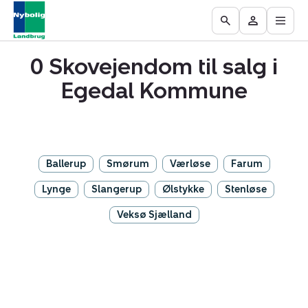
Åbn
Ejendomme
Find
Få
Go
Besøg
hove
til
mægler
vurderet
to
Mit
salg
din
0 Skovejendom til salg i
the
område
ejendom
Search
Egedal Kommune
page
Ballerup
Smørum
Værløse
Farum
Lynge
Slangerup
Ølstykke
Stenløse
Veksø Sjælland