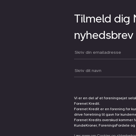
Tilmeld dig
nyhedsbrev
Din email:
Dit navn:
Vi er en del af et foreningsejet sel
Forenet Kredit.
Forenet Kredit er en forening for ku
drive forretning til gavn for kunder
Forenet Kredits overskud kommer før
KundeKroner, ForeningsFordele og 
Læs mere om Cookies og sikkerhedspo