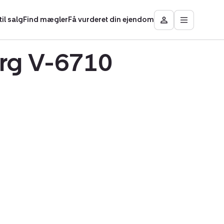
il salg
Find mægler
Få vurderet din ejendom
Åbn
Besøg
hovedmen
Mit
område
erg V-6710