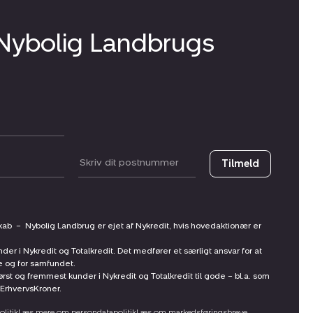
 Nybolig Landbrugs
Postnummer
Tilmeld
skab
–
Nybolig Landbrug er ejet af Nykredit, hvis hovedaktionær er
nder i Nykredit og Totalkredit. Det medfører et særligt ansvar for at
ne og for samfundet.
st og fremmest kunder i Nykredit og Totalkredit til gode – bl.a. som
ErhvervsKroner.
litik
Læs mere om persondatapolitik
Læs om markedsføringsbreve