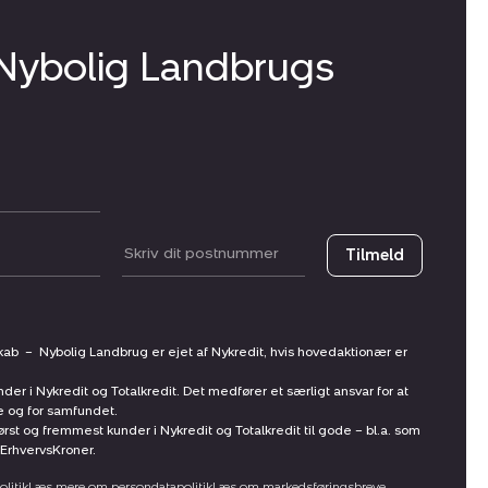
 Nybolig Landbrugs
Postnummer
Tilmeld
skab
–
Nybolig Landbrug er ejet af Nykredit, hvis hovedaktionær er
nder i Nykredit og Totalkredit. Det medfører et særligt ansvar for at
ne og for samfundet.
st og fremmest kunder i Nykredit og Totalkredit til gode – bl.a. som
ErhvervsKroner.
litik
Læs mere om persondatapolitik
Læs om markedsføringsbreve