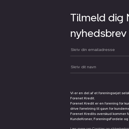
Tilmeld dig
nyhedsbrev
Din email:
Dit navn:
Vi er en del af et foreningsejet sel
Forenet Kredit.
Forenet Kredit er en forening for ku
drive forretning til gavn for kunder
Forenet Kredits overskud kommer før
KundeKroner, ForeningsFordele og 
Læs mere om Cookies og sikkerhedspo