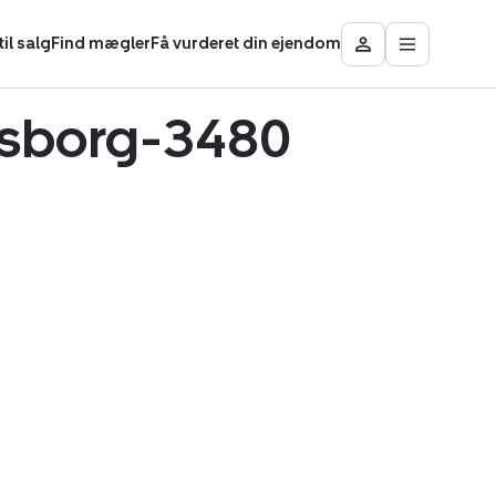
il salg
Find mægler
Få vurderet din ejendom
Åbn
Besøg
hovedmen
Mit
område
ensborg-3480