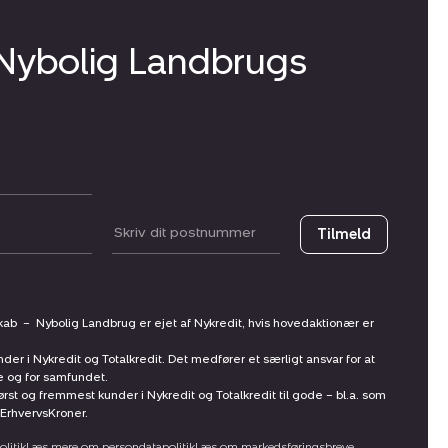
 Nybolig Landbrugs
Postnummer
Tilmeld
skab
–
Nybolig Landbrug er ejet af Nykredit, hvis hovedaktionær er
nder i Nykredit og Totalkredit. Det medfører et særligt ansvar for at
ne og for samfundet.
st og fremmest kunder i Nykredit og Totalkredit til gode – bl.a. som
ErhvervsKroner.
litik
Læs mere om persondatapolitik
Læs om markedsføringsbreve