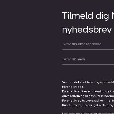
Tilmeld dig
nyhedsbrev
Din email:
Dit navn:
Vi er en del af et foreningsejet sel
Forenet Kredit.
Forenet Kredit er en forening for ku
drive forretning til gavn for kunder
Forenet Kredits overskud kommer før
KundeKroner, ForeningsFordele og 
Læs mere om Cookies og sikkerhedspo