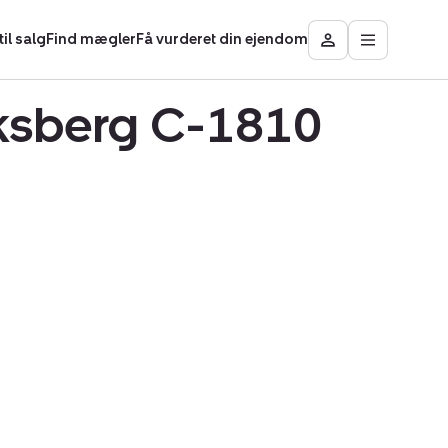
il salg
Find mægler
Få vurderet din ejendom
Åbn
Besøg
hovedmen
Mit
område
iksberg C-1810