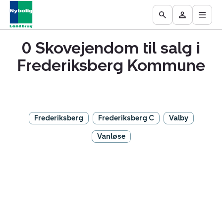
Åbn
Ejendomme
Find
Få
Go
Besøg
hove
til
mægler
vurderet
to
Mit
salg
din
0 Skovejendom til salg i
the
område
ejendom
Search
Frederiksberg Kommune
page
Frederiksberg
Frederiksberg C
Valby
Vanløse