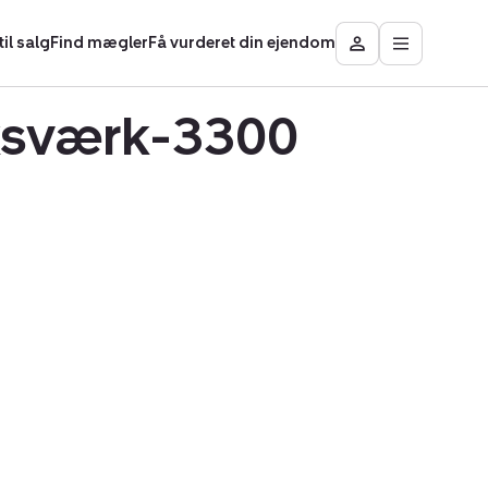
il salg
Find mægler
Få vurderet din ejendom
Åbn
Besøg
hovedmen
Mit
område
iksværk-3300