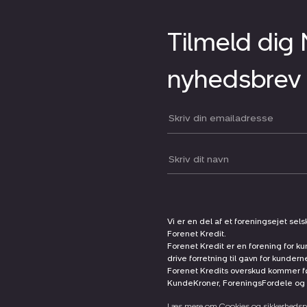
Tilmeld dig
nyhedsbrev
Din email:
Dit navn:
Vi er en del af et foreningsejet sel
Forenet Kredit.
Forenet Kredit er en forening for ku
drive forretning til gavn for kunder
Forenet Kredits overskud kommer før
KundeKroner, ForeningsFordele og 
Læs mere om Cookies og sikkerhedspo