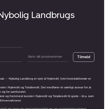
 Nybolig Landbrugs
Postnummer
Tilmeld
skab
–
Nybolig Landbrug er ejet af Nykredit, hvis hovedaktionær er
nder i Nykredit og Totalkredit. Det medfører et særligt ansvar for at
ne og for samfundet.
st og fremmest kunder i Nykredit og Totalkredit til gode – bl.a. som
ErhvervsKroner.
litik
Læs mere om persondatapolitik
Læs om markedsføringsbreve