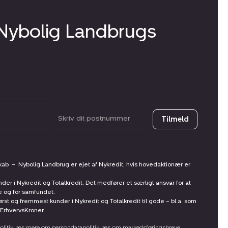
 Nybolig Landbrugs
Postnummer
Tilmeld
skab
–
Nybolig Landbrug er ejet af Nykredit, hvis hovedaktionær er
nder i Nykredit og Totalkredit. Det medfører et særligt ansvar for at
ne og for samfundet.
st og fremmest kunder i Nykredit og Totalkredit til gode – bl.a. som
ErhvervsKroner.
litik
Læs mere om persondatapolitik
Læs om markedsføringsbreve