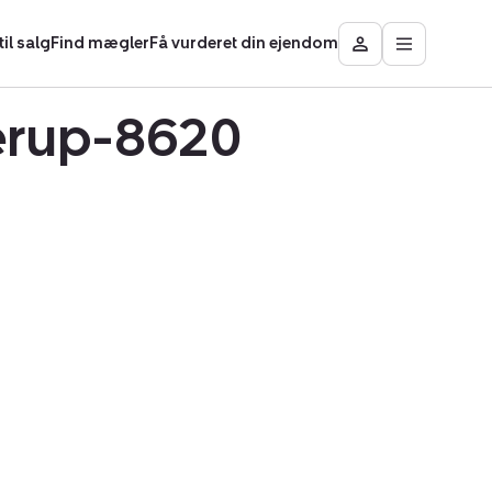
il salg
Find mægler
Få vurderet din ejendom
Åbn
Besøg
hovedmen
Mit
område
lerup-8620