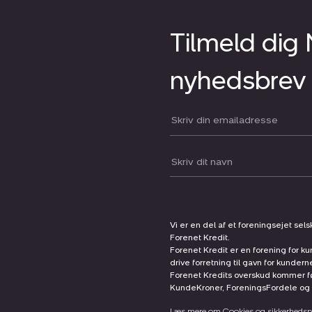
Tilmeld dig
nyhedsbrev
Din email:
Dit navn:
Vi er en del af et foreningsejet sel
Forenet Kredit.
Forenet Kredit er en forening for ku
drive forretning til gavn for kunder
Forenet Kredits overskud kommer før
KundeKroner, ForeningsFordele og 
Læs mere om Cookies og sikkerhedspo