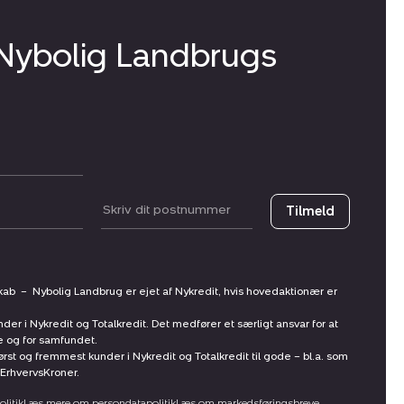
 Nybolig Landbrugs
Postnummer
Tilmeld
skab
–
Nybolig Landbrug er ejet af Nykredit, hvis hovedaktionær er
nder i Nykredit og Totalkredit. Det medfører et særligt ansvar for at
ne og for samfundet.
st og fremmest kunder i Nykredit og Totalkredit til gode – bl.a. som
ErhvervsKroner.
litik
Læs mere om persondatapolitik
Læs om markedsføringsbreve