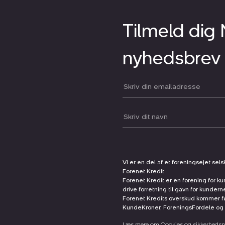
Tilmeld dig
nyhedsbrev
Din email:
Dit navn:
Vi er en del af et foreningsejet sel
Forenet Kredit.
Forenet Kredit er en forening for ku
drive forretning til gavn for kunder
Forenet Kredits overskud kommer før
KundeKroner, ForeningsFordele og 
Læs mere om Cookies og sikkerhedspo