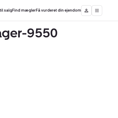
il salg
Find mægler
Få vurderet din ejendom
Åbn
Besøg
hovedmen
Mit
område
iager-9550