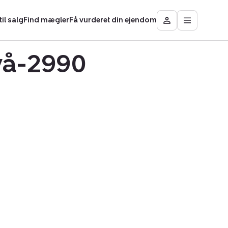
il salg
Find mægler
Få vurderet din ejendom
Åbn
Besøg
hovedmen
Mit
område
ivå-2990