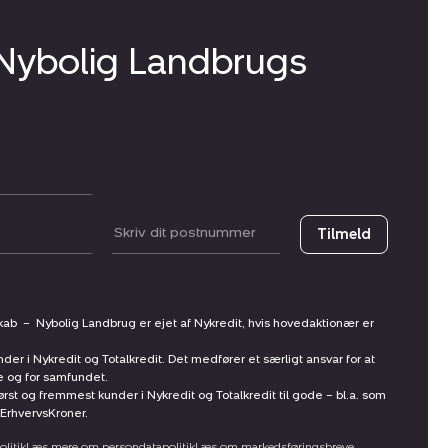
 Nybolig Landbrugs
Postnummer
Tilmeld
skab
–
Nybolig Landbrug er ejet af Nykredit, hvis hovedaktionær er
nder i Nykredit og Totalkredit. Det medfører et særligt ansvar for at
ne og for samfundet.
st og fremmest kunder i Nykredit og Totalkredit til gode – bl.a. som
ErhvervsKroner.
litik
Læs mere om persondatapolitik
Læs om markedsføringsbreve