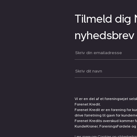
Tilmeld dig
nyhedsbrev
Din email:
Dit navn:
Vi er en del af et foreningsejet sel
Forenet Kredit.
Forenet Kredit er en forening for ku
drive forretning til gavn for kunder
Forenet Kredits overskud kommer før
KundeKroner, ForeningsFordele og 
Læs mere om Cookies og sikkerhedspo