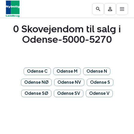
Åbn
Ejendomme
Find
Få
Go
Besøg
hove
til
mægler
vurderet
to
Mit
salg
din
0 Skovejendom til salg i
the
område
ejendom
Search
Odense-5000-5270
page
Odense C
Odense M
Odense N
Odense NØ
Odense NV
Odense S
Odense SØ
Odense SV
Odense V