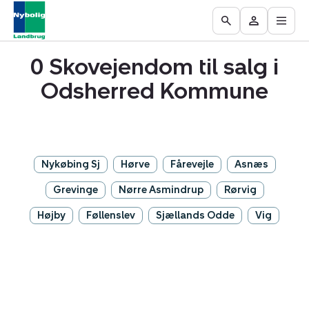
Åbn
Ejendomme
Find
Få
Go
Besøg
hove
til
mægler
vurderet
to
Mit
salg
din
0 Skovejendom til salg i
the
område
ejendom
Search
Odsherred Kommune
page
Nykøbing Sj
Hørve
Fårevejle
Asnæs
Grevinge
Nørre Asmindrup
Rørvig
Højby
Føllenslev
Sjællands Odde
Vig