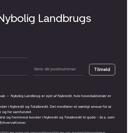
 Nybolig Landbrugs
Postnummer
Tilmeld
skab
–
Nybolig Landbrug er ejet af Nykredit, hvis hovedaktionær er
nder i Nykredit og Totalkredit. Det medfører et særligt ansvar for at
ne og for samfundet.
st og fremmest kunder i Nykredit og Totalkredit til gode – bl.a. som
ErhvervsKroner.
litik
Læs mere om persondatapolitik
Læs om markedsføringsbreve