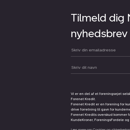
Tilmeld dig
nyhedsbrev
Din email:
Dit navn:
Vi er en del af et foreningsejet sel
Forenet Kredit.
Forenet Kredit er en forening for ku
drive forretning til gavn for kunder
Forenet Kredits overskud kommer før
KundeKroner, ForeningsFordele og 
Læs mere om Cookies og sikkerhedspo