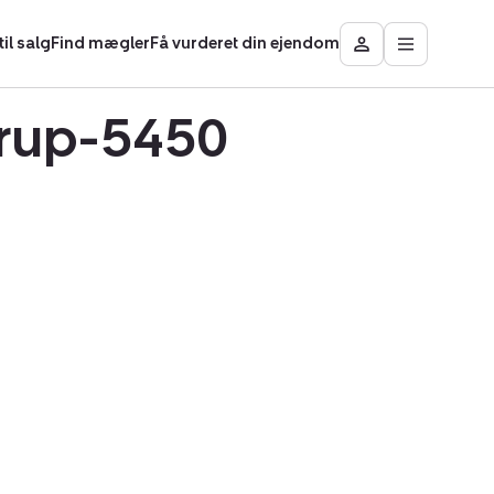
il salg
Find mægler
Få vurderet din ejendom
Åbn
Besøg
hovedmen
Mit
område
erup-5450