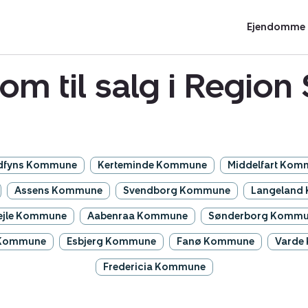
Ejendomme t
om til salg i Regio
dfyns Kommune
Kerteminde Kommune
Middelfart Kom
Assens Kommune
Svendborg Kommune
Langeland
ejle Kommune
Aabenraa Kommune
Sønderborg Komm
 Kommune
Esbjerg Kommune
Fanø Kommune
Varde
Fredericia Kommune