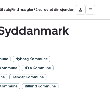
il salg
Find mægler
Få vurderet din ejendom
Åbn
Besøg
hovedmen
Mit
område
n Syddanmark
mune
Nyborg Kommune
 Kommune
Ærø Kommune
une
Tønder Kommune
 Kommune
Billund Kommune