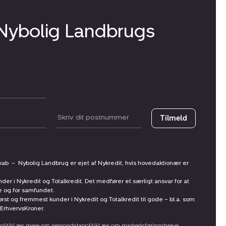
 Nybolig Landbrugs
Postnummer
Tilmeld
skab
–
Nybolig Landbrug er ejet af Nykredit, hvis hovedaktionær er
nder i Nykredit og Totalkredit. Det medfører et særligt ansvar for at
ne og for samfundet.
st og fremmest kunder i Nykredit og Totalkredit til gode – bl.a. som
ErhvervsKroner.
litik
Læs mere om persondatapolitik
Læs om markedsføringsbreve