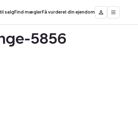
il salg
Find mægler
Få vurderet din ejendom
Åbn
Besøg
hovedmen
Mit
område
linge-5856