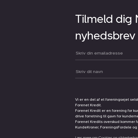
Tilmeld dig
nyhedsbrev
Din email:
Dit navn:
Vi er en del af et foreningsejet sel
Forenet Kredit.
Forenet Kredit er en forening for ku
drive forretning til gavn for kunder
Forenet Kredits overskud kommer før
KundeKroner, ForeningsFordele og 
Læs mere om Cookies og sikkerhedspo