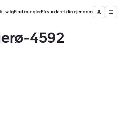
il salg
Find mægler
Få vurderet din ejendom
Åbn
Besøg
hovedmen
Mit
område
ejerø-4592