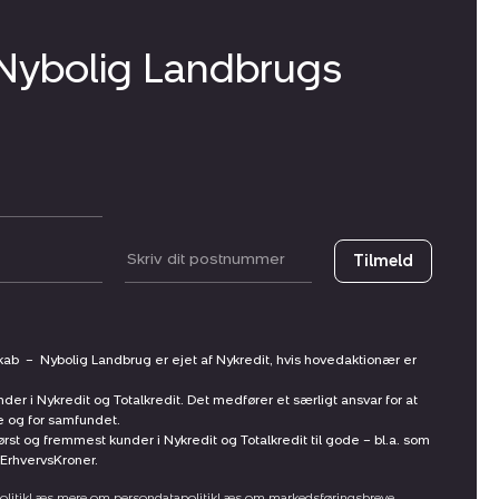
 Nybolig Landbrugs
Postnummer
Tilmeld
skab
–
Nybolig Landbrug er ejet af Nykredit, hvis hovedaktionær er
nder i Nykredit og Totalkredit. Det medfører et særligt ansvar for at
ne og for samfundet.
st og fremmest kunder i Nykredit og Totalkredit til gode – bl.a. som
ErhvervsKroner.
litik
Læs mere om persondatapolitik
Læs om markedsføringsbreve