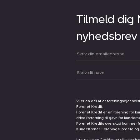
Tilmeld dig
nyhedsbrev
Din email:
Dit navn:
Vi er en del af et foreningsejet sel
Forenet Kredit.
Forenet Kredit er en forening for ku
drive forretning til gavn for kunder
Forenet Kredits overskud kommer før
KundeKroner, ForeningsFordele og 
Læs mere om Cookies og sikkerhedspo