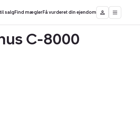
il salg
Find mægler
Få vurderet din ejendom
Åbn
Besøg
hovedmen
Mit
område
arhus C-8000