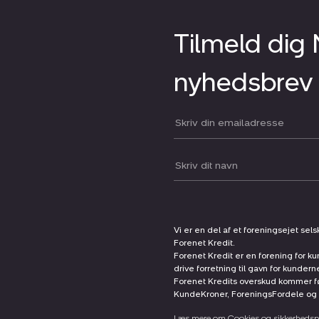
Tilmeld dig
nyhedsbrev
Din email:
Dit navn:
Vi er en del af et foreningsejet sel
Forenet Kredit.
Forenet Kredit er en forening for ku
drive forretning til gavn for kunder
Forenet Kredits overskud kommer før
KundeKroner, ForeningsFordele og 
Læs mere om Cookies og sikkerhedspo