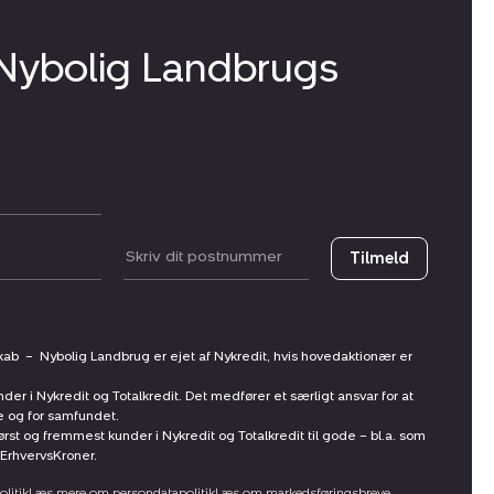
 Nybolig Landbrugs
Postnummer
Tilmeld
skab
–
Nybolig Landbrug er ejet af Nykredit, hvis hovedaktionær er
nder i Nykredit og Totalkredit. Det medfører et særligt ansvar for at
ne og for samfundet.
st og fremmest kunder i Nykredit og Totalkredit til gode – bl.a. som
ErhvervsKroner.
litik
Læs mere om persondatapolitik
Læs om markedsføringsbreve