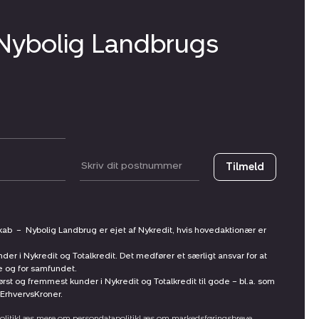
 Nybolig Landbrugs
Postnummer
Tilmeld
skab
–
Nybolig Landbrug er ejet af Nykredit, hvis hovedaktionær er
nder i Nykredit og Totalkredit. Det medfører et særligt ansvar for at
ne og for samfundet.
st og fremmest kunder i Nykredit og Totalkredit til gode – bl.a. som
ErhvervsKroner.
litik
Læs mere om persondatapolitik
Læs om markedsføringsbreve