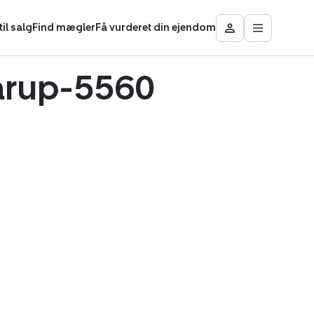
il salg
Find mægler
Få vurderet din ejendom
Åbn
Besøg
hovedmen
Mit
område
Aarup-5560