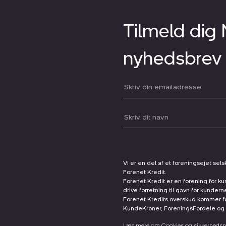
Tilmeld dig
nyhedsbrev
Din email:
Dit navn:
Vi er en del af et foreningsejet sel
Forenet Kredit.
Forenet Kredit er en forening for ku
drive forretning til gavn for kunder
Forenet Kredits overskud kommer før
KundeKroner, ForeningsFordele og 
Læs mere om Cookies og sikkerhedspo