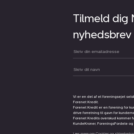
Tilmeld dig
nyhedsbrev
Din email:
Dit navn:
Vi er en del af et foreningsejet sel
Forenet Kredit.
Forenet Kredit er en forening for ku
drive forretning til gavn for kunder
Forenet Kredits overskud kommer før
KundeKroner, ForeningsFordele og 
Læs mere om Cookies og sikkerhedspo