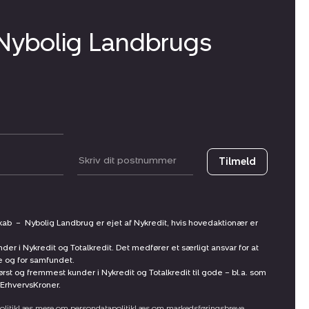
 Nybolig Landbrugs
Postnummer
Tilmeld
skab
–
Nybolig Landbrug er ejet af Nykredit, hvis hovedaktionær er
nder i Nykredit og Totalkredit. Det medfører et særligt ansvar for at
ne og for samfundet.
st og fremmest kunder i Nykredit og Totalkredit til gode – bl.a. som
ErhvervsKroner.
litik
Læs mere om persondatapolitik
Læs om markedsføringsbreve