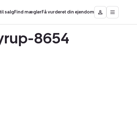
il salg
Find mægler
Få vurderet din ejendom
Åbn
Besøg
hovedmen
Mit
område
Bryrup-8654