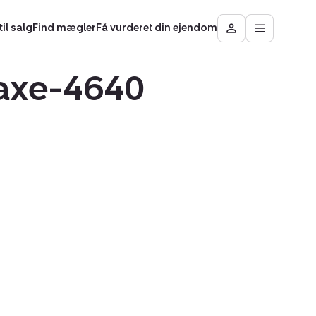
il salg
Find mægler
Få vurderet din ejendom
Åbn
Besøg
hovedmen
Mit
område
 Faxe-4640