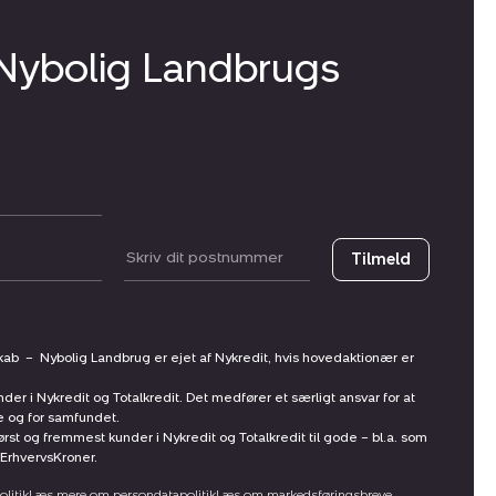
 Nybolig Landbrugs
Postnummer
Tilmeld
skab
–
Nybolig Landbrug er ejet af Nykredit, hvis hovedaktionær er
nder i Nykredit og Totalkredit. Det medfører et særligt ansvar for at
ne og for samfundet.
st og fremmest kunder i Nykredit og Totalkredit til gode – bl.a. som
ErhvervsKroner.
litik
Læs mere om persondatapolitik
Læs om markedsføringsbreve