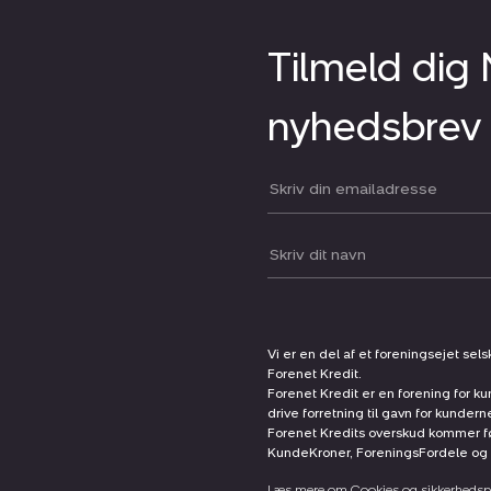
Tilmeld dig
nyhedsbrev
Din email:
Dit navn:
Vi er en del af et foreningsejet sel
Forenet Kredit.
Forenet Kredit er en forening for ku
drive forretning til gavn for kunder
Forenet Kredits overskud kommer før
KundeKroner, ForeningsFordele og 
Læs mere om Cookies og sikkerhedspo