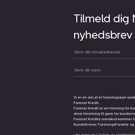
Tilmeld dig
nyhedsbrev
Din email:
Dit navn:
Vi er en del af et foreningsejet sel
Forenet Kredit.
Forenet Kredit er en forening for ku
drive forretning til gavn for kunder
Forenet Kredits overskud kommer før
KundeKroner, ForeningsFordele og 
Læs mere om Cookies og sikkerhedspo