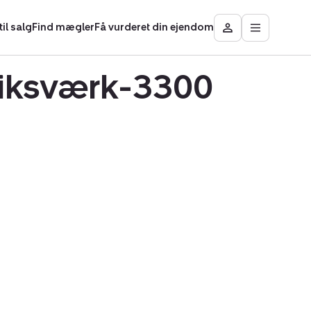
il salg
Find mægler
Få vurderet din ejendom
Åbn
Besøg
hovedmen
Mit
område
eriksværk-3300