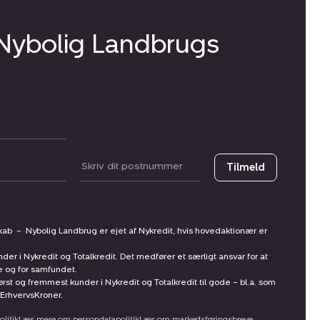
 Nybolig Landbrugs
Postnummer
Tilmeld
skab
–
Nybolig Landbrug er ejet af Nykredit, hvis hovedaktionær er
nder i Nykredit og Totalkredit. Det medfører et særligt ansvar for at
ne og for samfundet.
st og fremmest kunder i Nykredit og Totalkredit til gode – bl.a. som
ErhvervsKroner.
litik
Læs mere om persondatapolitik
Læs om markedsføringsbreve