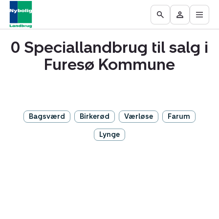
Åbn
Ejendomme
Find
Få
Go
Besøg
hove
til
mægler
vurderet
to
Mit
salg
din
0 Speciallandbrug til salg i
the
område
ejendom
Search
Furesø Kommune
page
Bagsværd
Birkerød
Værløse
Farum
Lynge