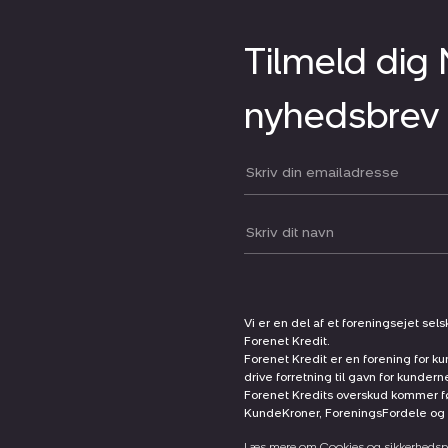
Tilmeld dig
nyhedsbrev
Din email:
Dit navn:
Vi er en del af et foreningsejet sel
Forenet Kredit.
Forenet Kredit er en forening for ku
drive forretning til gavn for kunder
Forenet Kredits overskud kommer før
KundeKroner, ForeningsFordele og 
Læs mere om Cookies og sikkerhedspo