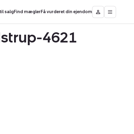
il salg
Find mægler
Få vurderet din ejendom
Åbn
Besøg
hovedmen
Mit
område
adstrup-4621