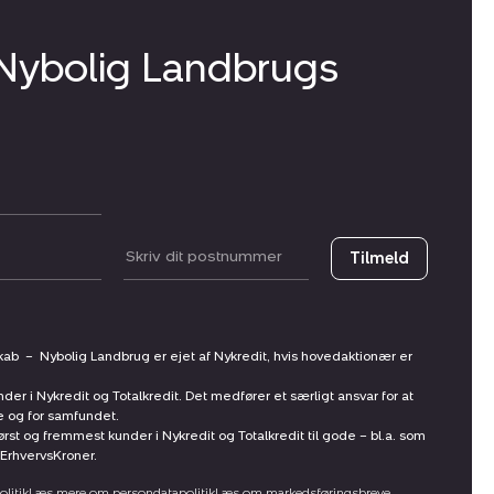
 Nybolig Landbrugs
Postnummer
Tilmeld
skab
–
Nybolig Landbrug er ejet af Nykredit, hvis hovedaktionær er
nder i Nykredit og Totalkredit. Det medfører et særligt ansvar for at
ne og for samfundet.
st og fremmest kunder i Nykredit og Totalkredit til gode – bl.a. som
ErhvervsKroner.
litik
Læs mere om persondatapolitik
Læs om markedsføringsbreve