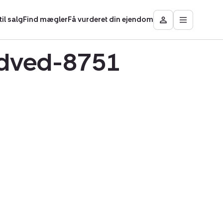
il salg
Find mægler
Få vurderet din ejendom
Åbn
Besøg
hovedmen
Mit
område
Gedved-8751