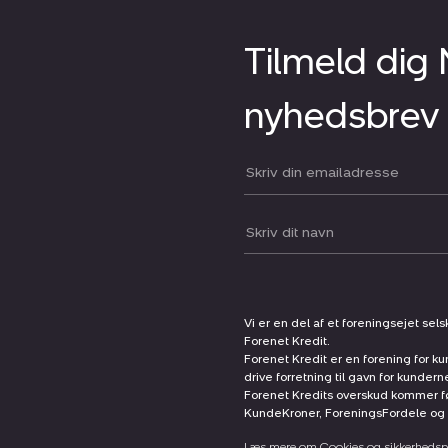
Tilmeld dig
nyhedsbrev
Din email:
Dit navn:
Vi er en del af et foreningsejet sel
Forenet Kredit.
Forenet Kredit er en forening for ku
drive forretning til gavn for kunder
Forenet Kredits overskud kommer før
KundeKroner, ForeningsFordele og 
Læs mere om Cookies og sikkerhedspo