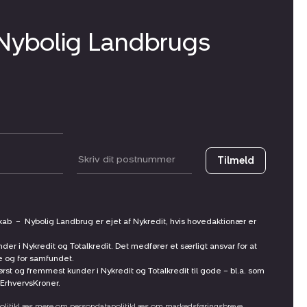
 Nybolig Landbrugs
Postnummer
Tilmeld
skab
–
Nybolig Landbrug er ejet af Nykredit, hvis hovedaktionær er
nder i Nykredit og Totalkredit. Det medfører et særligt ansvar for at
ne og for samfundet.
st og fremmest kunder i Nykredit og Totalkredit til gode – bl.a. som
ErhvervsKroner.
litik
Læs mere om persondatapolitik
Læs om markedsføringsbreve