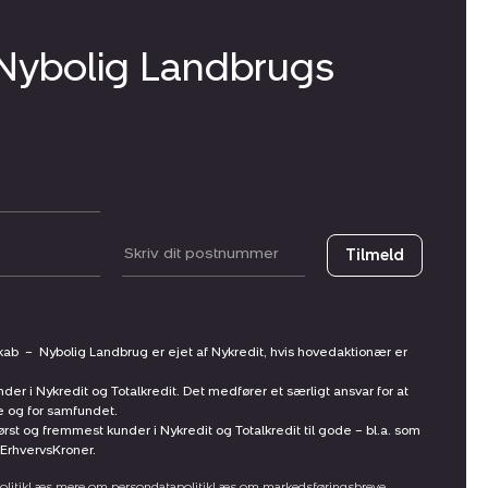
 Nybolig Landbrugs
Postnummer
Tilmeld
skab
–
Nybolig Landbrug er ejet af Nykredit, hvis hovedaktionær er
nder i Nykredit og Totalkredit. Det medfører et særligt ansvar for at
ne og for samfundet.
st og fremmest kunder i Nykredit og Totalkredit til gode – bl.a. som
ErhvervsKroner.
litik
Læs mere om persondatapolitik
Læs om markedsføringsbreve