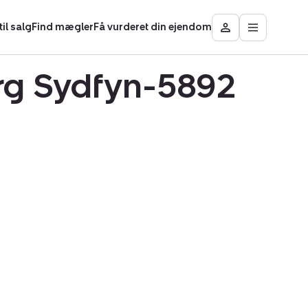
il salg
Find mægler
Få vurderet din ejendom
Åbn
Besøg
hovedmen
Mit
område
erg Sydfyn-5892