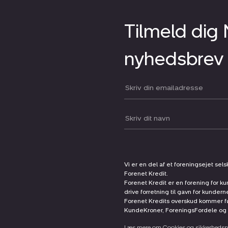
Tilmeld dig
nyhedsbrev
Din email:
Dit navn:
Vi er en del af et foreningsejet sel
Forenet Kredit.
Forenet Kredit er en forening for ku
drive forretning til gavn for kunder
Forenet Kredits overskud kommer før
KundeKroner, ForeningsFordele og 
Læs mere om Cookies og sikkerhedspo