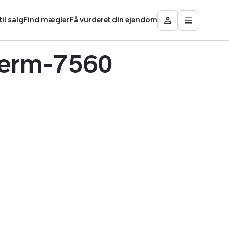
il salg
Find mægler
Få vurderet din ejendom
Åbn
Besøg
hovedmen
Mit
område
Hjerm-7560