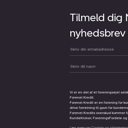
Tilmeld dig
nyhedsbrev
Din email:
Dit navn:
Vi er en del af et foreningsejet sel
Forenet Kredit.
Forenet Kredit er en forening for ku
drive forretning til gavn for kunder
Forenet Kredits overskud kommer før
KundeKroner, ForeningsFordele og 
Læs mere om Cookies og sikkerhedspo