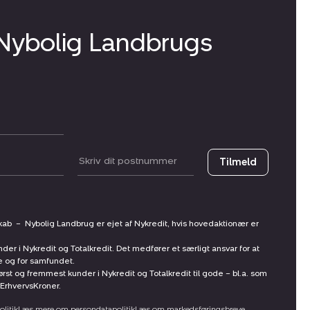
 Nybolig Landbrugs
Postnummer
Tilmeld
skab
–
Nybolig Landbrug er ejet af Nykredit, hvis hovedaktionær er
nder i Nykredit og Totalkredit. Det medfører et særligt ansvar for at
ne og for samfundet.
st og fremmest kunder i Nykredit og Totalkredit til gode – bl.a. som
ErhvervsKroner.
litik
Læs mere om persondatapolitik
Læs om markedsføringsbreve