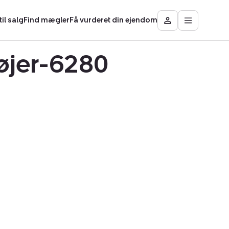
il salg
Find mægler
Få vurderet din ejendom
Åbn
Besøg
hovedmen
Mit
område
Højer-6280