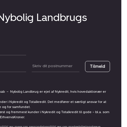
 Nybolig Landbrugs
Postnummer
Tilmeld
skab
–
Nybolig Landbrug er ejet af Nykredit, hvis hovedaktionær er
nder i Nykredit og Totalkredit. Det medfører et særligt ansvar for at
ne og for samfundet.
st og fremmest kunder i Nykredit og Totalkredit til gode – bl.a. som
ErhvervsKroner.
litik
Læs mere om persondatapolitik
Læs om markedsføringsbreve