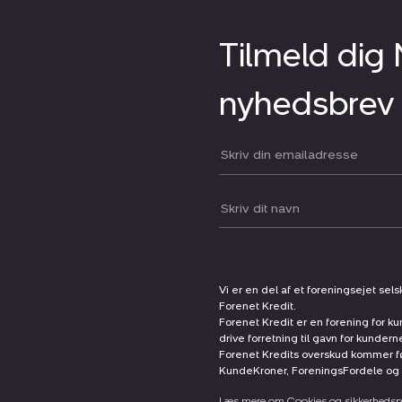
Tilmeld dig
nyhedsbrev
Din email:
Dit navn:
Vi er en del af et foreningsejet sel
Forenet Kredit.
Forenet Kredit er en forening for ku
drive forretning til gavn for kunder
Forenet Kredits overskud kommer før
KundeKroner, ForeningsFordele og 
Læs mere om Cookies og sikkerhedspo