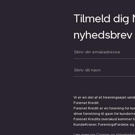
Tilmeld dig
nyhedsbrev
Din email:
Dit navn:
Vi er en del af et foreningsejet sel
Forenet Kredit.
Forenet Kredit er en forening for ku
drive forretning til gavn for kunder
Forenet Kredits overskud kommer før
KundeKroner, ForeningsFordele og 
Læs mere om Cookies og sikkerhedspo