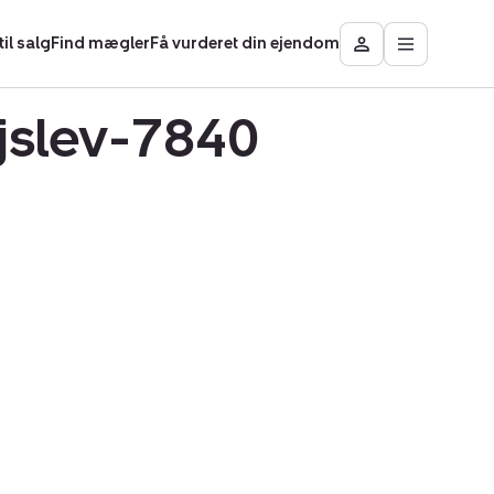
il salg
Find mægler
Få vurderet din ejendom
Åbn
Besøg
hovedmen
Mit
område
øjslev-7840