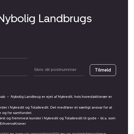
 Nybolig Landbrugs
Postnummer
Tilmeld
skab
–
Nybolig Landbrug er ejet af Nykredit, hvis hovedaktionær er
nder i Nykredit og Totalkredit. Det medfører et særligt ansvar for at
ne og for samfundet.
st og fremmest kunder i Nykredit og Totalkredit til gode – bl.a. som
ErhvervsKroner.
litik
Læs mere om persondatapolitik
Læs om markedsføringsbreve