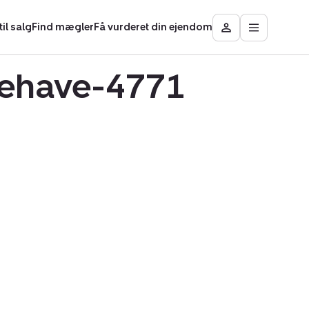
il salg
Find mægler
Få vurderet din ejendom
Åbn
Besøg
hovedmen
Mit
område
lvehave-4771