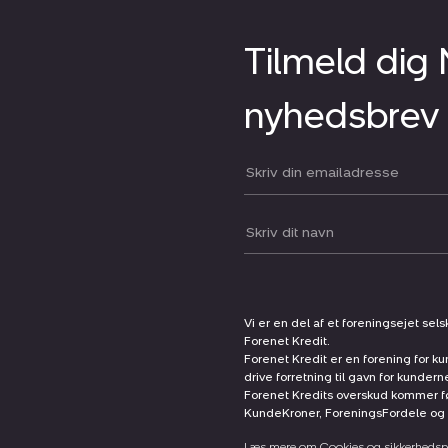
Tilmeld dig
nyhedsbrev
Din email:
Dit navn:
Vi er en del af et foreningsejet sel
Forenet Kredit.
Forenet Kredit er en forening for ku
drive forretning til gavn for kunder
Forenet Kredits overskud kommer før
KundeKroner, ForeningsFordele og 
Læs mere om Cookies og sikkerhedspo