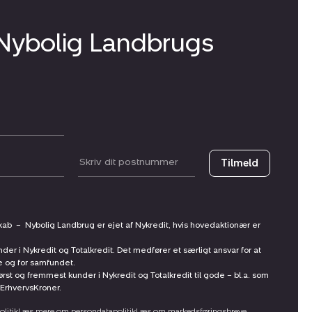
 Nybolig Landbrugs
Postnummer
Tilmeld
skab
–
Nybolig Landbrug er ejet af Nykredit, hvis hovedaktionær er
nder i Nykredit og Totalkredit. Det medfører et særligt ansvar for at
ne og for samfundet.
st og fremmest kunder i Nykredit og Totalkredit til gode – bl.a. som
ErhvervsKroner.
litik
Læs mere om persondatapolitik
Læs om markedsføringsbreve