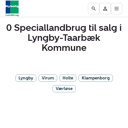
Åbn
Ejendomme
Find
Få
Go
Besøg
hove
til
mægler
vurderet
to
Mit
salg
din
0 Speciallandbrug til salg i
the
område
ejendom
Search
Lyngby-Taarbæk
page
Kommune
Lyngby
Virum
Holte
Klampenborg
Værløse