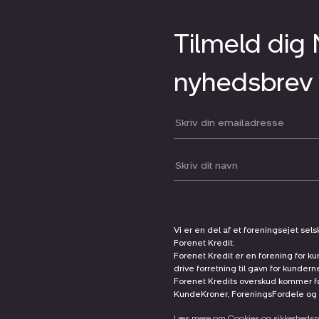
Tilmeld dig
nyhedsbrev
Din email:
Dit navn:
Vi er en del af et foreningsejet sel
Forenet Kredit.
Forenet Kredit er en forening for ku
drive forretning til gavn for kunder
Forenet Kredits overskud kommer før
KundeKroner, ForeningsFordele og 
Læs mere om Cookies og sikkerhedspo