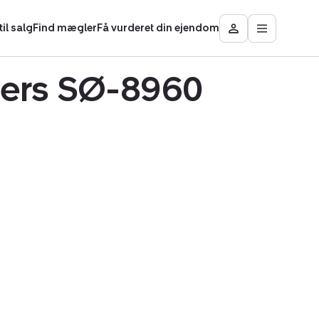
il salg
Find mægler
Få vurderet din ejendom
Åbn
Besøg
hovedmen
Mit
område
nders SØ-8960