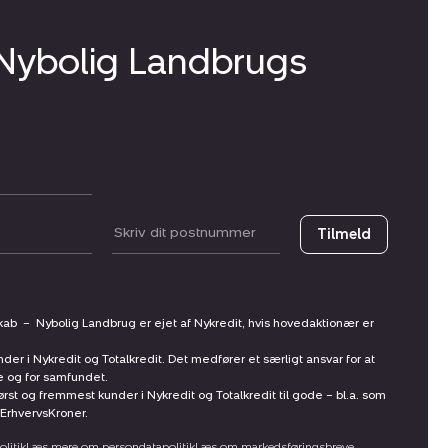
 Nybolig Landbrugs
Postnummer
Tilmeld
skab
–
Nybolig Landbrug er ejet af Nykredit, hvis hovedaktionær er
nder i Nykredit og Totalkredit. Det medfører et særligt ansvar for at
ne og for samfundet.
st og fremmest kunder i Nykredit og Totalkredit til gode – bl.a. som
ErhvervsKroner.
litik
Læs mere om persondatapolitik
Læs om markedsføringsbreve