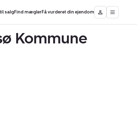
il salg
Find mægler
Få vurderet din ejendom
Åbn
Besøg
hovedmen
Mit
område
amsø Kommune