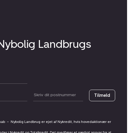
 Nybolig Landbrugs
Postnummer
Tilmeld
skab
–
Nybolig Landbrug er ejet af Nykredit, hvis hovedaktionær er
nder i Nykredit og Totalkredit. Det medfører et særligt ansvar for at