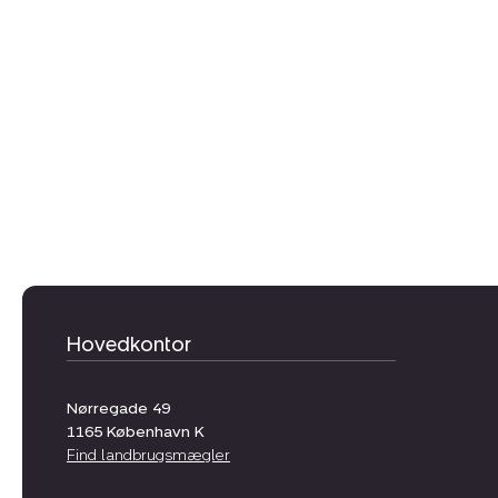
Hovedkontor
Nørregade 49
1165
København K
Find landbrugsmægler