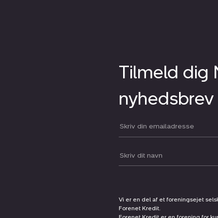
Tilmeld dig
nyhedsbrev
Din email:
Dit navn:
Vi er en del af et foreningsejet sel
Forenet Kredit.
Forenet Kredit er en forening for ku