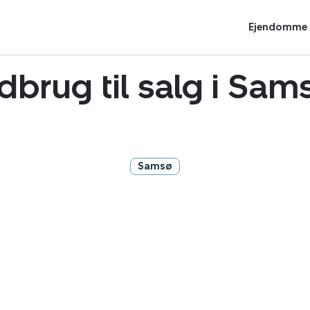
Ejendomme t
ndbrug til salg i S
Samsø